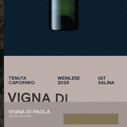
TENUTA
WEINLESE
IGT
CAPOFARO
2025
SALINA
V
I
G
N
A
D
I
P
A
O
L
A
VIGNA DI PAOLA
S
H
O
P
N
O
W
TENUTA CAPOFARO