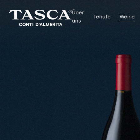
Über
Tenute
Weine
uns