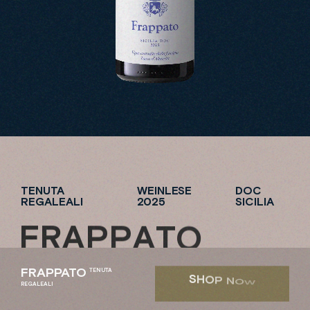
TENUTA
WEINLESE
DOC
REGALEALI
2025
SICILIA
F
R
A
P
P
A
T
O
FRAPPATO
TENUTA
S
H
O
P
N
O
W
REGALEALI