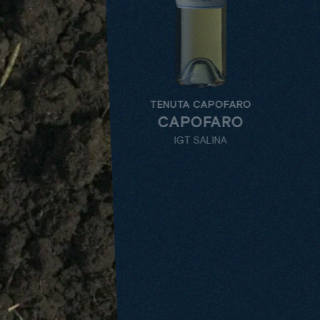
TENUTA CAPOFARO
TENU
CAPOFARO
D
IGT SALINA
I
CAPOFARO
ALLE
TENUTE
WEINSORTE
BE