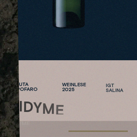
TENUTA
WEINLESE
IGT
CAPOFARO
2025
SALINA
D
I
D
Y
M
E
DIDYME
S
TENUTA CAPOFARO
H
O
P
N
O
W