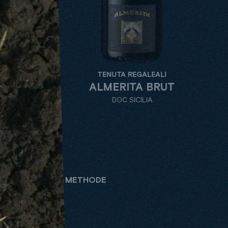
TENUTA REGALEALI
TENU
ALMERITA BRUT
ALME
DOC SICILIA
D
KLASSISCHE METHODE
ALLE
TENUTE
WEINSORTE
BE