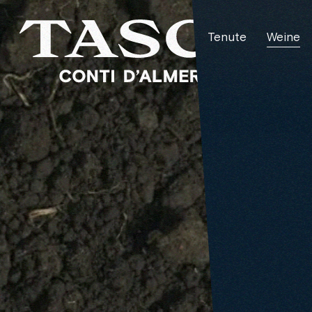
Über
Tenute
Weine
uns