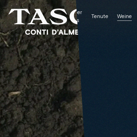
Über
Tenute
Weine
uns