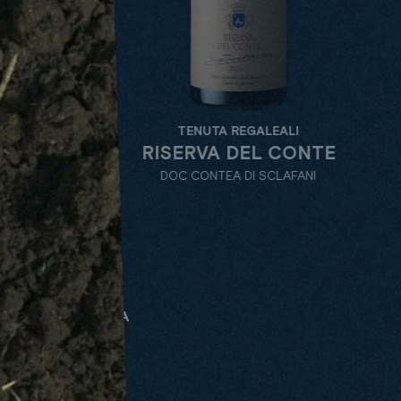
TENUTA REGALEALI
TENUT
RISERVA DEL CONTE
ROSSO
DOC CONTEA DI SCLAFANI
DOC CONT
NERO D'AVOLA
ALLE
TENUTE
WEINSORTE
BE