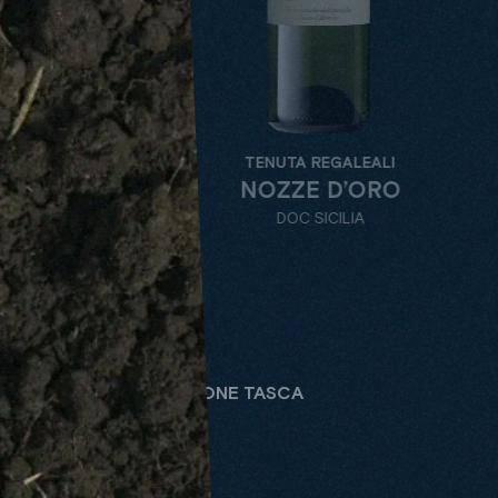
TENUTA REGALEALI
NOZZE D’ORO
DOC SICILIA
SAUVIGNON SELEZIONE TASCA
ALLE
TENUTE
WEINSORTE
BE