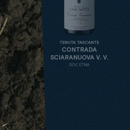
TENU
TENUTA TASCANTE
CO
CONTRADA
SCIARAN
SCIARANUOVA V. V.
DOC ETNA
TASCANTE
ALLE
TENUTE
WEINSORTE
BE