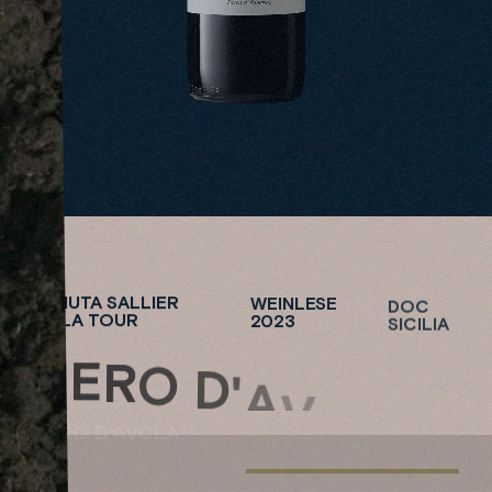
TENUTA SALLIER
WEINLESE
DOC
DE LA TOUR
2023
SICILIA
N
E
R
O
D
'
A
V
O
L
A
NERO D'AVOLA
TENUTA
S
H
O
SALLIER DE LA TOUR
P