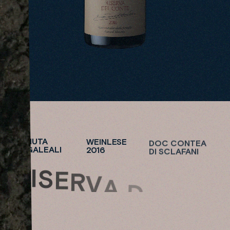
TENUTA
WEINLESE
DOC CONTEA
REGALEALI
2016
DI SCLAFANI
R
I
S
E
R
V
A
D
E
L
C
O
N
T
E