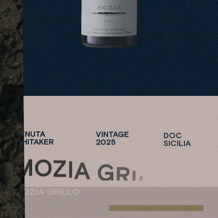
TENUTA
VINTAGE
DOC
WHITAKER
2025
SICILIA
M
O
Z
I
A
G
R
I
L
L
O
MOZIA GRILLO
TENUTA
S
H
O
P
N
O
WHITAKER
W