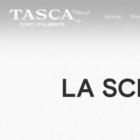
About
Tenute
Win
us
LA SC