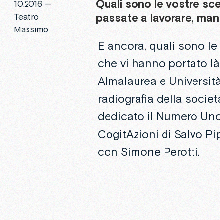
Quali
sono
le
vostre
sce
10.2016 —
passate
a
lavorare,
mang
Teatro
Massimo
E ancora, quali sono le 
che vi hanno portato là 
Almalaurea e Università
radiografia della societ
dedicato il Numero Uno 
CogitAzioni di Salvo Pip
con Simone Perotti.