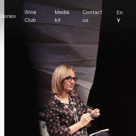
Wine
Media
Contact
En
Stories
⋎
Club
kit
us