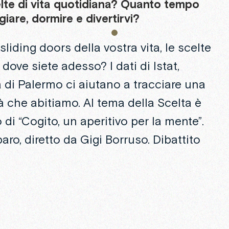
lte
di
vita
quotidiana?
Quanto
tempo
iare,
dormire
e
divertirvi?
sliding doors della vostra vita, le scelte
dove siete adesso? I dati di Istat,
 di Palermo ci aiutano a tracciare una
à che abitiamo. Al tema della Scelta è
di “Cogito, un aperitivo per la mente”.
aro, diretto da Gigi Borruso. Dibattito