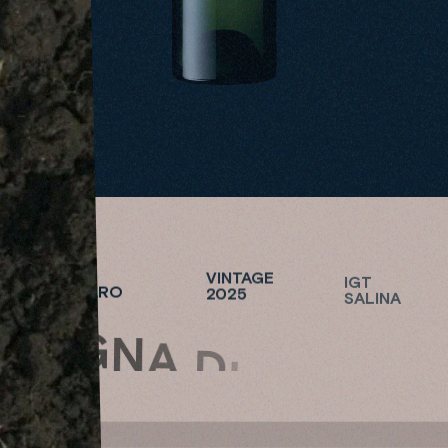
TENUTA
VINTAGE
IGT
CAPOFARO
2025
SALINA
V
I
G
N
A
D
I
P
A
O
L
A
VIGNA DI PAOLA
S
TENUTA CAPOFARO
H
O