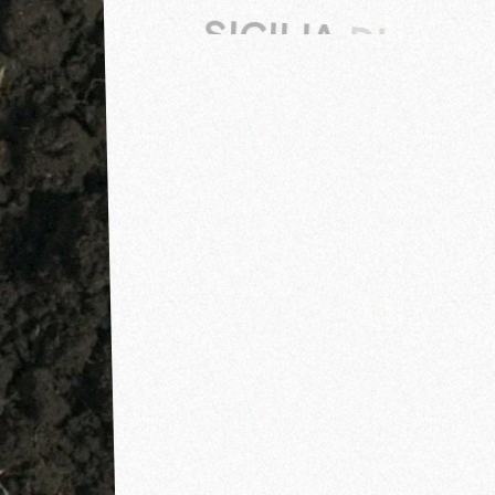
SICILIA
DI
TASCA
D’ALMERITA
Quale modo migliore per comprendere un
luogo, se non quello di viverlo in prima
persona? Da passeggiate in vigneti storici a
degustazioni di vino, passando per tour
enogastronomici, con le le Esperienze Tasca
potrete scoprire la bellezza delle nostre
Tenute e l’unicità di questi terroir vinicoli.