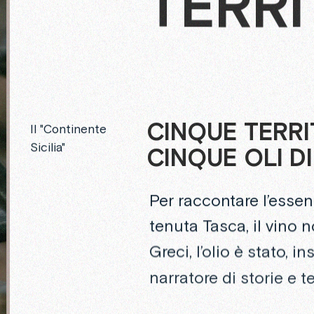
TERRI
CINQUE
TERRI
Il "Continente
Sicilia"
CINQUE
OLI
DI
Per raccontare l’essenz
tenuta Tasca, il vino n
Greci, l’olio è stato, 
narratore di storie e ter