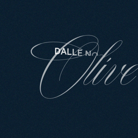
Olive
D
A
L
L
E
N
O
S
T
R
E