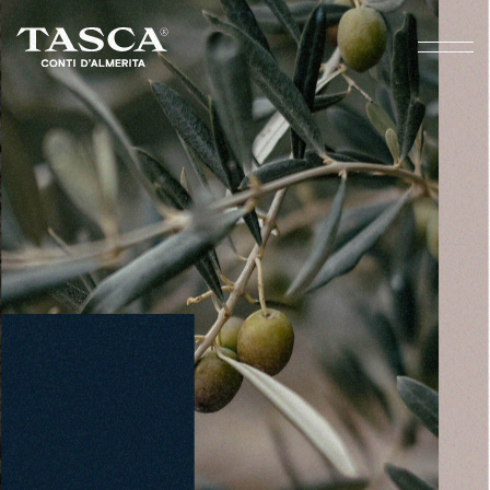
D
A
L
L