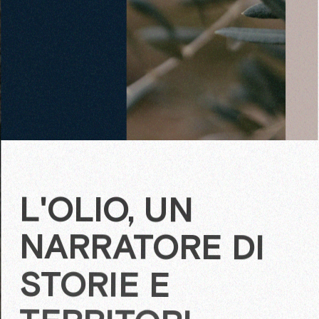
Olive
E
N
O
S
T
R
L'OLIO, UN
NARRATORE DI
STORIE E