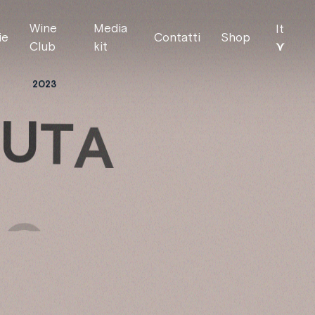
Wine
Media
It
ie
Contatti
Shop
⋎
Club
kit
2023
N
U
T
A
S
C
A
N
T
E
O
E
V
O