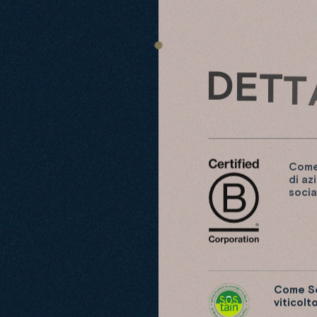
D
E
T
T
Come
di az
socia
Come So
viticolt