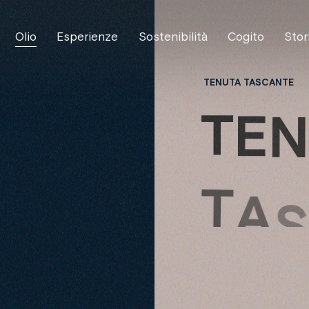
Olio
Esperienze
Sostenibilità
Cogito
Stor
TENUTA TASCANTE
T
E
T
A
O
L
I