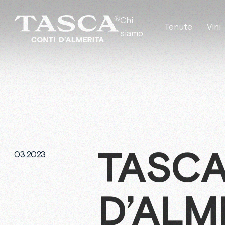
Chi
Tenute
Vini
siamo
TASC
03.2023
D’ALM