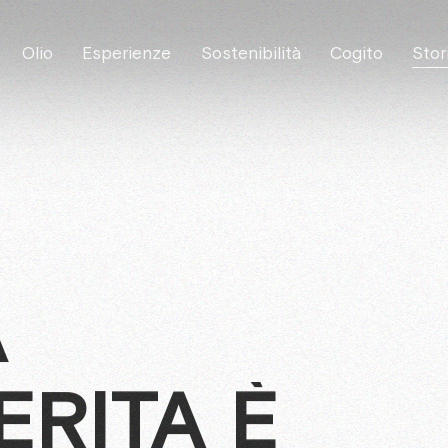
Olio
Esperienze
Sostenibilità
Cogito
Stor
A
ERITA È