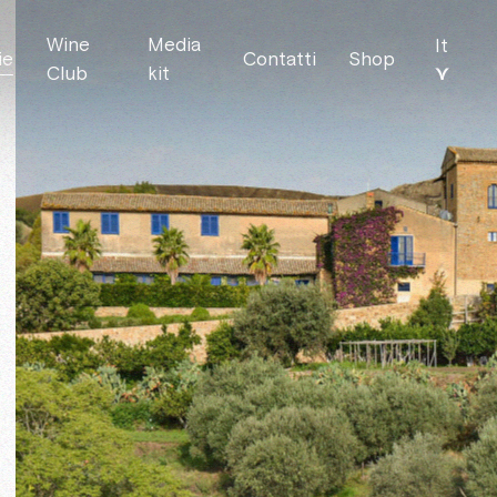
Wine
Media
It
ie
Contatti
Shop
⋎
Club
kit