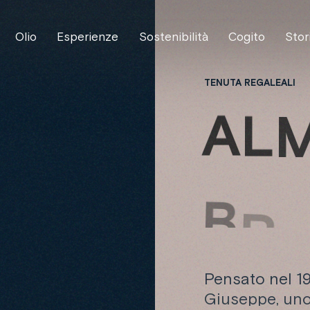
Olio
Esperienze
Sostenibilità
Cogito
Stor
TENUTA REGALEALI
A
L
B
R
Pensato nel 19
Giuseppe, uno