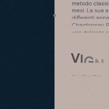
metodo classic
mesi. La sua a
differenti ann
Chardonnay. Pe
una delicata c
V
I
G
N
Cava Rina: 16 ha
Anno d’impianto: 1
Altitudine: 500 m s
Esposizione dei vig
Sistema di allevame
Tipo di potatura: 