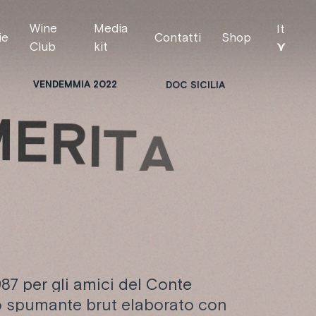
Wine
Media
It
ie
Contatti
Shop
⋎
Club
kit
VENDEMMIA 2022
DOC SICILIA
M
E
R
I
T
A
U
T
87 per gli amici del Conte
 spumante brut elaborato con