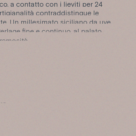
o, a contatto con i lieviti per 24
rtigianalità contraddistingue le
ate. Un millesimato siciliano da uve
rlage fine e continuo, al palato
remosità.
A
995
.L.M
neti: sud/ovest
nto: spalliera
Cordone speronato