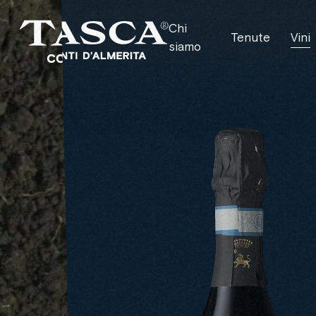
Chi
Tenute
Vini
siamo