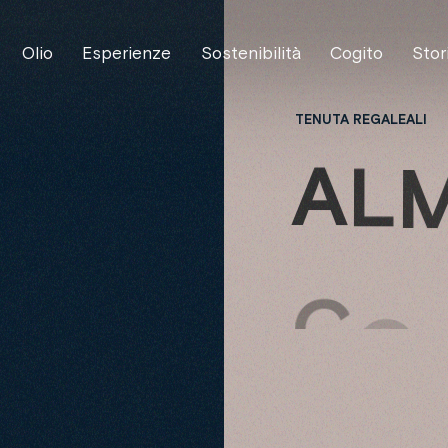
Olio
Esperienze
Sostenibilità
Cogito
Stor
TENUTA REGALEALI
A
L
C
O
F
R