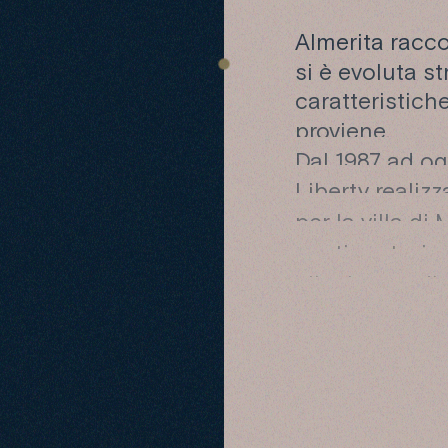
Almerita racco
si è evoluta s
caratteristiche
proviene.
Dal 1987 ad ogg
Liberty realizz
per la villa d
continuate, in 
alla ricerca di
Una lenta perm
cercando di no
Chardonnay de
Contessa Fran
e nonna che h
nella storia di