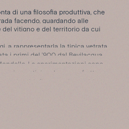
nta di una filosofia produttiva, che
trada facendo, guardando alle
 del vitigno e del territorio da cui
i, a rappresentarla la tipica vetrata
ata i primi del ’900 dal Bevilacqua,
i Mondello. Le sperimentazioni sono
maniera artigianale, senza fretta,
 complessità, finezza e longevità.
anenza sui lieviti, lunga 60 mesi,
n perdere i sentori tipici dello
lla Tenuta Regaleali.
ca è dedicato a una moglie, madre
a avuto un ruolo fondamentale
 Regaleali.