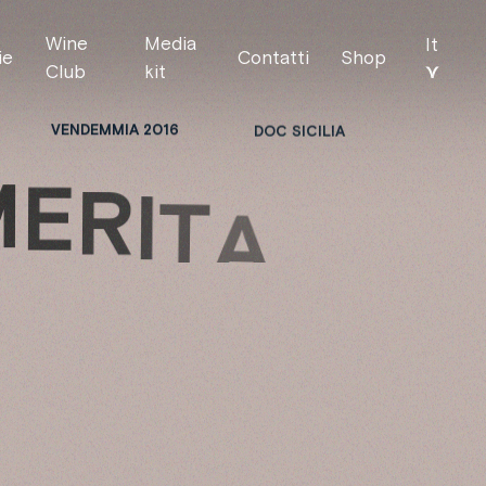
Wine
Media
It
ie
Contatti
Shop
⋎
Club
kit
VENDEMMIA 2016
DOC SICILIA
M
E
R
I
T
A
N
T
E
S
S
A
A
N
C
A