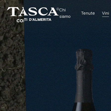
Chi
Tenute
Vini
siamo