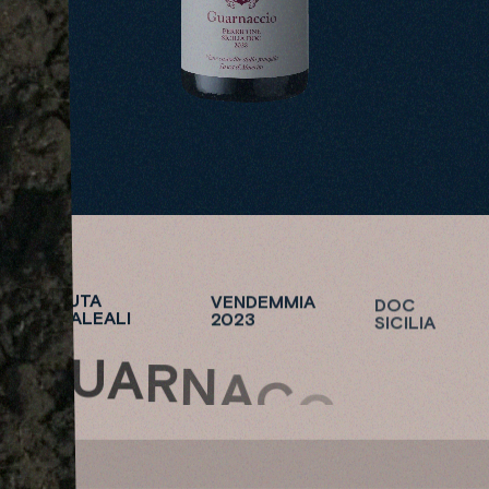
TENUTA
VENDEMMIA
DOC
REGALEALI
2023
SICILIA
G
U
A
R
N
A
C
C
I
O
GUARNACCIO
TENUTA
S
REGALEALI
H
O