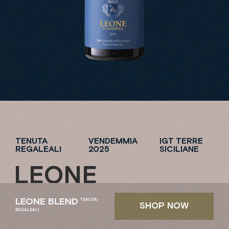
TENUTA
VENDEMMIA
IGT TERRE
REGALEALI
2025
SICILIANE
L
E
O
N
E
LEONE BLEND
TENUTA
S
H
O
P
N
O
W
REGALEALI