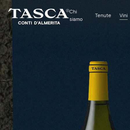
Chi
Tenute
Vini
siamo