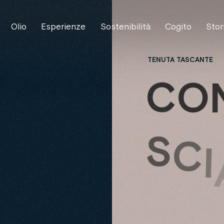
Olio
Esperienze
Sostenibilità
Cogito
Stor
TENUTA TASCANTE
C
O
S
C
I
V
A