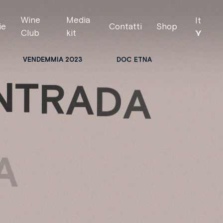
Wine
Media
It
ie
Contatti
Shop
⋎
Club
kit
VENDEMMIA 2023
DOC ETNA
N
T
R
A
D
A
A
R
A
N
U
O