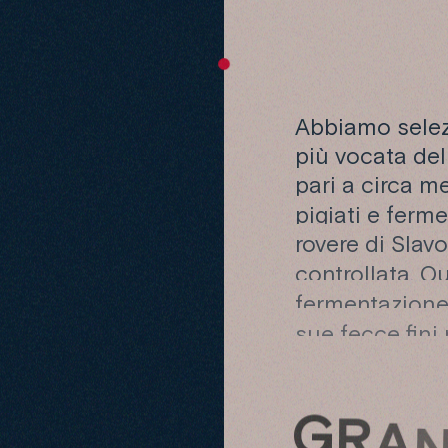
B
I
A
Abbiamo selezi
più vocata del
pari a circa me
pigiati e ferm
rovere di Slav
controllata. Qu
fermentazione,
sue fecce fini
G
R
A