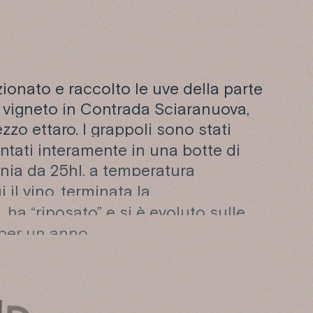
N
C
O
onato e raccolto le uve della parte
 vigneto in Contrada Sciaranuova,
zzo ettaro. I grappoli sono stati
entati interamente in una botte di
onia da 25hl, a temperatura
i il vino, terminata la
 ha “riposato” e si è evoluto sulle
 per un anno.
N
D
E
V
I
G
N
A