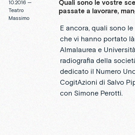
Quali
sono
le
vostre
sce
10.2016 —
passate
a
lavorare,
mang
Teatro
Massimo
E ancora, quali sono le 
che vi hanno portato là 
Almalaurea e Università
radiografia della societ
dedicato il Numero Uno 
CogitAzioni di Salvo Pip
con Simone Perotti.