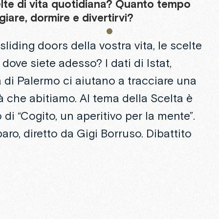
lte
di
vita
quotidiana?
Quanto
tempo
iare,
dormire
e
divertirvi?
sliding doors della vostra vita, le scelte
dove siete adesso? I dati di Istat,
 di Palermo ci aiutano a tracciare una
à che abitiamo. Al tema della Scelta è
di “Cogito, un aperitivo per la mente”.
aro, diretto da Gigi Borruso. Dibattito