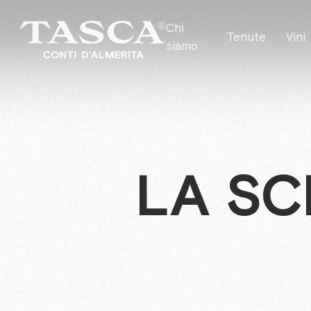
Chi
Tenute
Vini
siamo
LA SC