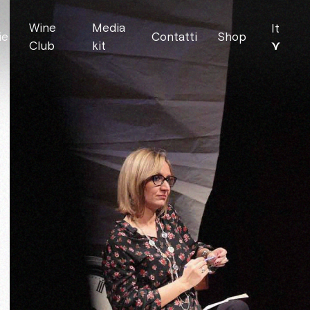
Wine
Media
It
ie
Contatti
Shop
⋎
Club
kit