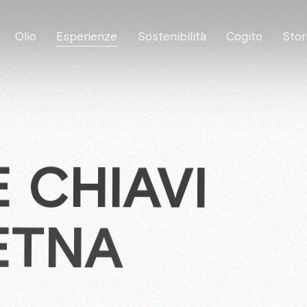
Olio
Esperienze
Sostenibilità
Cogito
Stor
E CHIAVI
ETNA