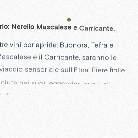
rio:
Nerello
Mascalese
e
Carricante.
 tre vini per aprirle: Buonora, Tefra e
Mascalese e il Carricante, saranno le
iaggio sensoriale sull’Etna. Fiere figlie
ciute nei suoi leggendari suoli, ci
 di questa terra in vini caratterizzati da