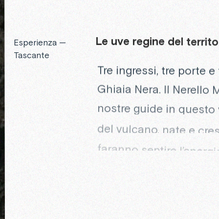
Le
uve
regine
del
territo
Esperienza —
Tascante
Tre ingressi, tre porte e
Ghiaia Nera. Il Nerello 
nostre guide in questo v
del vulcano, nate e cres
faranno sentire l’energia
eleganza e freschezza.