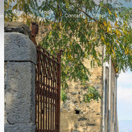
Wine
Media
It
ie
Contatti
Shop
⋎
Club
kit