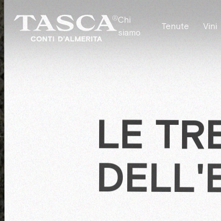
Chi
Tenute
Vini
siamo
LE TR
DELL'