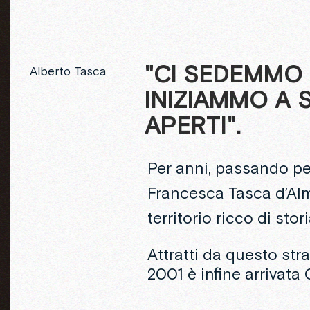
"CI
SEDEMMO
Alberto Tasca
INIZIAMMO
A
APERTI".
Per anni, passando per
Francesca Tasca d’Al
territorio ricco di sto
Attratti da questo str
2001 è infine arrivata