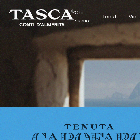
Chi
Tenute
Vini
siamo