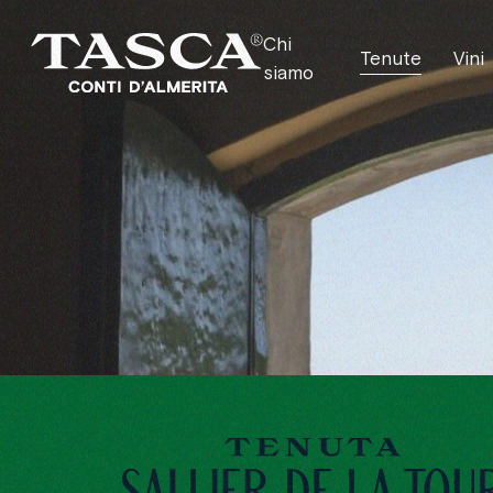
Chi
Tenute
Vini
siamo