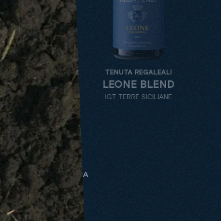
TENUTA REGALEALI
LEONE BLEND
IGT TERRE SICILIANE
SAUVIGNON TASCA
ALLE
TENUTE
WEINSORTE
BE