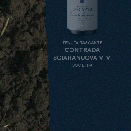
TENUT
TENUTA TASCANTE
CO
CONTRADA
SCIARAN
SCIARANUOVA V. V.
D
DOC ETNA
ETNA DOC
ALL
TENUTE
VARIETY
DE