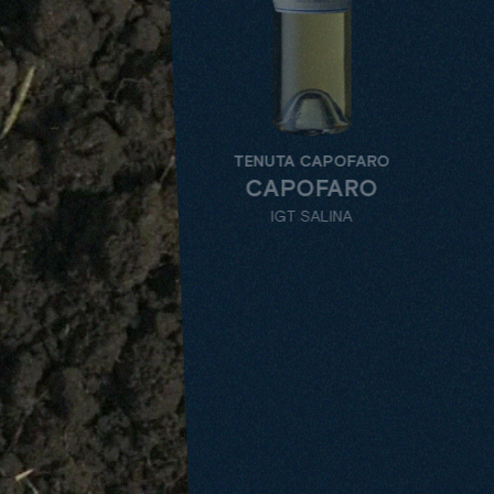
TENUTA CAPOFARO
TENU
CAPOFARO
IGT SALINA
I
SALINA IGT
ALL
TENUTE
VARIETY
DEN