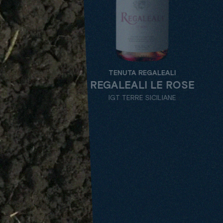
TENUTA REGALEALI
TENUTA 
REGALEALI LE ROSE
MA
IGT TERRE SICILIANE
SICILIAN ROSÈ
ALL
TENUTE
VARIETY