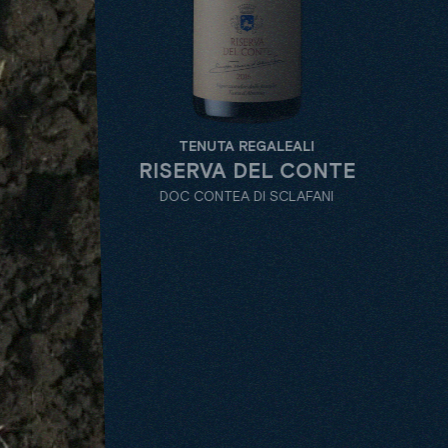
TENUTA REGALEALI
TENUT
RISERVA DEL CONTE
ROSSO 
DOC CONTEA DI SCLAFANI
DOC CONT
ROSSO
TUTTI
TENUTE
TIPOLOGIA
DEN