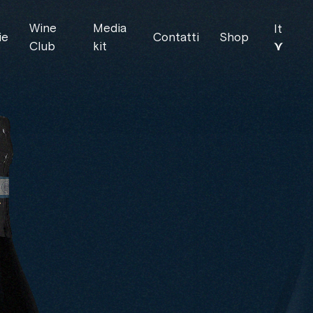
Wine
Media
It
ie
Contatti
Shop
⋎
Club
kit