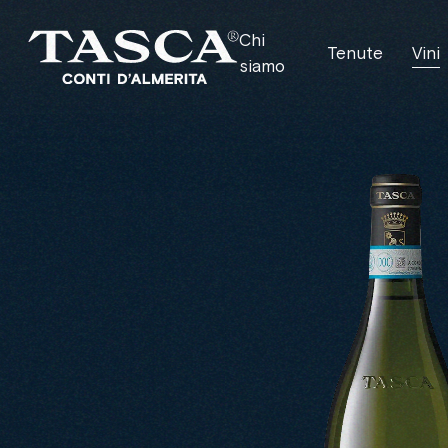
Chi
Tenute
Vini
siamo