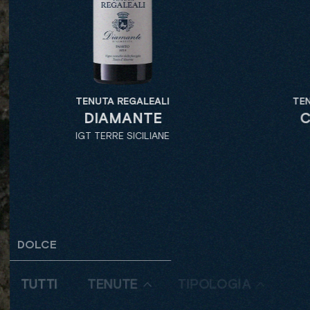
TENUTA
TENUTA REGALEALI
CAP
DIAMANTE
IGT 
IGT TERRE SICILIANE
DOLCE
TUTTI
TENUTE
TIPOLOGIA
DE