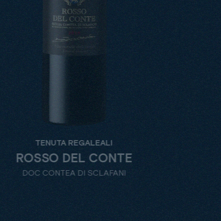
GALEALI
TENUTA 
L CONTE
CY
I SCLAFANI
DOC 