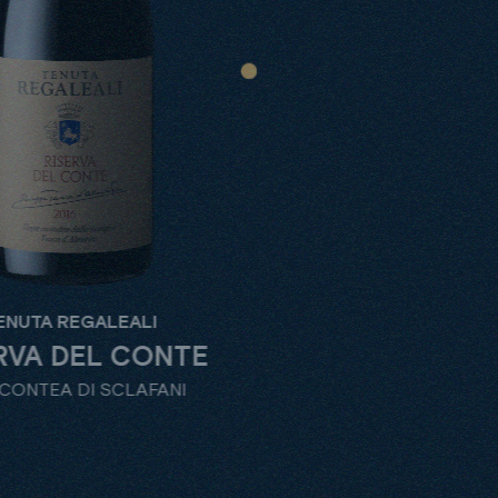
ALI
TENUTA RE
CONTE
ROSSO DE
LAFANI
DOC CONTEA D