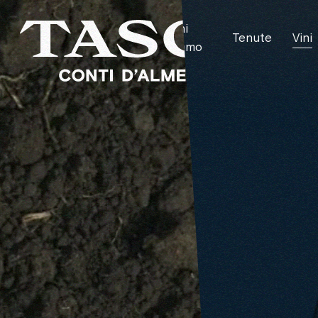
Chi
Tenute
Vini
siamo