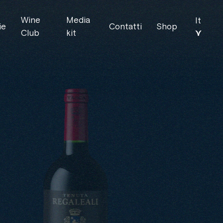
Wine
Media
It
ie
Contatti
Shop
⋎
Club
kit