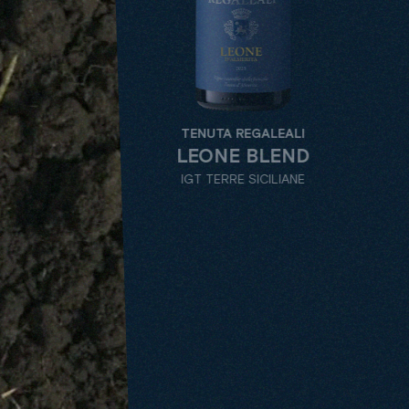
TENU
TENUTA REGALEALI
BU
LEONE BLEND
D
IGT TERRE SICILIANE
CATARRATTO
TUTTI
TENUTE
TIPOLOGIA
DEN