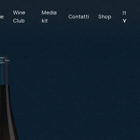
Wine
Media
It
ie
Contatti
Shop
⋎
Club
kit