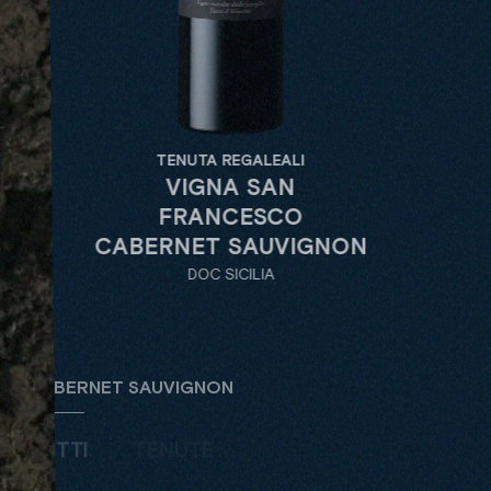
TENUTA REGALEALI
TENUTA
VIGNA SAN
CY
FRANCESCO
DOC
CABERNET SAUVIGNON
DOC SICILIA
CABERNET SAUVIGNON
TUTTI
TENUTE
TIPOLOGIA
DE