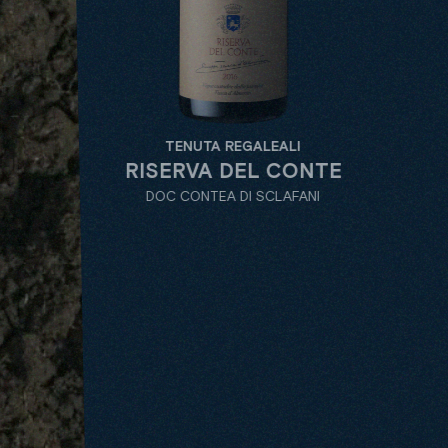
TENUTA REGALEALI
TENU
RISERVA DEL CONTE
ROSSO
DOC CONTEA DI SCLAFANI
DOC CON
ALL
TENUTE
VARIETY
DEN